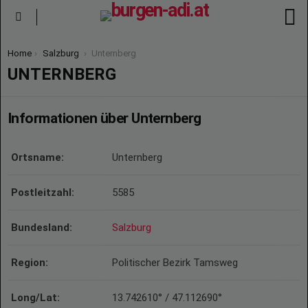
S
Menu
You are here:
Home
Salzburg
Unternberg
UNTERNBERG
Informationen über Unternberg
Ortsname:
Unternberg
Postleitzahl:
5585
Bundesland:
Salzburg
Region:
Politischer Bezirk Tamsweg
Long/Lat:
13.742610° / 47.112690°