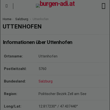
S
Menu
You are here:
Home
Salzburg
Uttenhofen
UTTENHOFEN
Informationen über Uttenhofen
Ortsname:
Uttenhofen
Postleitzahl:
5760
Bundesland:
Salzburg
Region:
Politischer Bezirk Zell am See
Long/Lat:
12.817230° / 47.437440°