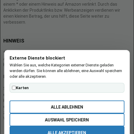
einem * oder einem Hinweis auf Amazon verlinkt. Durch das
Anklicken der Produktlinks bzw. Werbeanzeigen verdienen wir
einen kleinen Betrag, der uns hilft, diese Seite weiter zu
verbessern.
HINWEIS
* = Afilliate-Link (=Werbung)
Externe Dienste blockiert
Als Amazon-Partner verdient der Seitenbetreiber an qualifizierten
Käufen.
Wählen Sie aus, welche Kategorien externer Dienste geladen
werden dürfen. Sie können alle ablehnen, eine Auswahl speichern
oder alle akzeptieren.
Hinweis zu Preisen und Verfügbarkeiten
Karten
Sofern Produktpreise und Verfügbarkeiten angezeigt werden,
entsprechen diese dem angegebenen Stand (Datum/Uhrzeit) und
können sich auf der verlinkten Seite jederzeit ändern. Für den Kauf
eines Produkts gelten die Angaben zu Preis und Verfügbarkeit, die
ALLE ABLEHNEN
zum Kaufzeitpunkt [auf der/den maßgeblichen Amazon-
Website(s)] angezeigt werden.
AUSWAHL SPEICHERN
ALLE AKZEPTIEREN