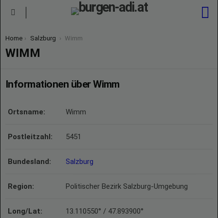
S
Menu
You are here:
Home
Salzburg
Wimm
WIMM
Informationen über Wimm
Ortsname:
Wimm
Postleitzahl:
5451
Bundesland:
Salzburg
Region:
Politischer Bezirk Salzburg-Umgebung
Long/Lat:
13.110550° / 47.893900°