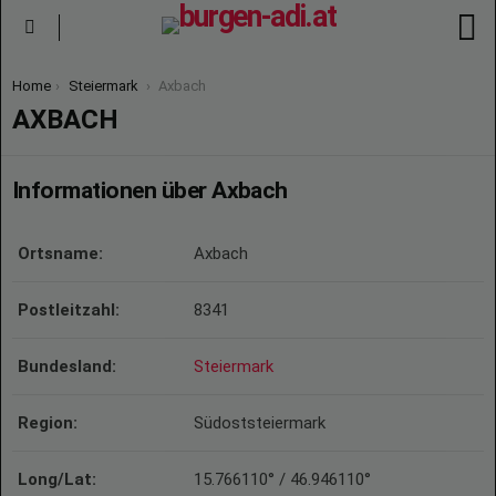
S
Menu
You are here:
Home
Steiermark
Axbach
AXBACH
Informationen über Axbach
Ortsname:
Axbach
Postleitzahl:
8341
Bundesland:
Steiermark
Region:
Südoststeiermark
Long/Lat:
15.766110° / 46.946110°