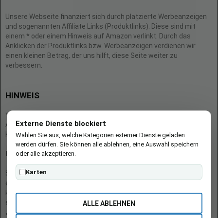
Unsere Webseite finanziert sich durch platzierte Werbeanzeigen
und sogenannten Affiliate Links (Produktlinks). Diese sind mit
einem * oder einem Hinweis auf Amazon verlinkt. Durch das
Anklicken der Produktlinks bzw. Werbeanzeigen verdienen wir
einen kleinen Betrag, der uns hilft, diese Seite weiter zu
verbessern.
HINWEIS
* = Afilliate-Link (=Werbung)
Externe Dienste blockiert
Als Amazon-Partner verdient der Seitenbetreiber an qualifizierten
Käufen.
Wählen Sie aus, welche Kategorien externer Dienste geladen
werden dürfen. Sie können alle ablehnen, eine Auswahl speichern
oder alle akzeptieren.
Hinweis zu Preisen und Verfügbarkeiten
Karten
Sofern Produktpreise und Verfügbarkeiten angezeigt werden,
entsprechen diese dem angegebenen Stand (Datum/Uhrzeit) und
können sich auf der verlinkten Seite jederzeit ändern. Für den Kauf
eines Produkts gelten die Angaben zu Preis und Verfügbarkeit, die
ALLE ABLEHNEN
zum Kaufzeitpunkt [auf der/den maßgeblichen Amazon-