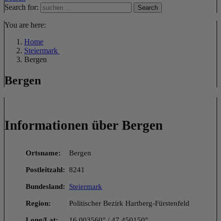
Search for:
Search
You are here:
Home
Steiermark
Bergen
Bergen
Informationen über Bergen
Ortsname:
Bergen
Postleitzahl:
8241
Bundesland:
Steiermark
Region:
Politischer Bezirk Hartberg-Fürstenfeld
Long/Lat:
16.003560° / 47.450150°