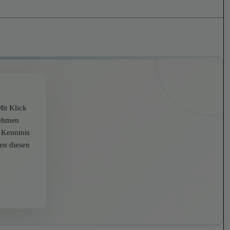
it Klick
nehmen
r Kenntnis
zen diesen