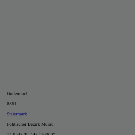
Bodendorf
8861
Steiermark
Politischer Bezirk Murau
14.054720° / 47.110000°