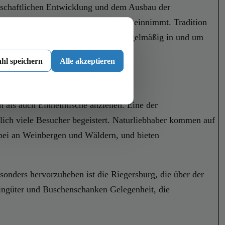
irtschaftlichen Entwicklung und dem Ausbau der
u einen besonders hohen Stellenwert einnimmt. Tradition
eranstaltungen widerspiegelt, die regelmäßig in und um
hl speichern
Alle akzeptieren
en als auch Einheimische anziehen. Eine der
rlich viele Besucher begeistert. Naturliebhaber kommen auf
rbei an Weinbergen und Wäldern, und bieten
sonders hervorzuheben ist die Riegersburg, die über der
eingüter und Buschenschanken Gelegenheit, die