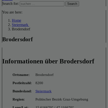
Search for:
Search
You are here:
Home
Steiermark
Brodersdorf
Brodersdorf
Informationen über Brodersdorf
Ortsname:
Brodersdorf
Postleitzahl:
8200
Bundesland:
Steiermark
Region:
Politischer Bezirk Graz-Umgebung
Long/Lat:
15.616670° / 47.116670°