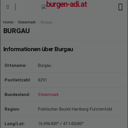
S
Menu
You are here:
Home
Steiermark
Burgau
BURGAU
Informationen über Burgau
Ortsname:
Burgau
Postleitzahl:
8291
Bundesland:
Steiermark
Region:
Politischer Bezirk Hartberg-Fürstenfeld
Long/Lat:
16.096430° / 47.142680°