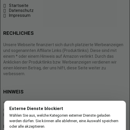
Startseite
Datenschutz
Impressum
RECHLICHES
Unsere Webseite finanziert sich durch platzierte Werbeanzeigen
und sogenannten Affiliate Links (Produktlinks). Diese sind mit
einem * oder einem Hinweis auf Amazon verlinkt. Durch das
Anklicken der Produktlinks bzw. Werbeanzeigen verdienen wir
einen kleinen Betrag, der uns hilft, diese Seite weiter zu
verbessern.
HINWEIS
* = Afilliate-Link (=Werbung)
Externe Dienste blockiert
Als Amazon-Partner verdient der Seitenbetreiber an qualifizierten
Käufen.
Wählen Sie aus, welche Kategorien externer Dienste geladen
werden dürfen. Sie können alle ablehnen, eine Auswahl speichern
oder alle akzeptieren.
Hinweis zu Preisen und Verfügbarkeiten