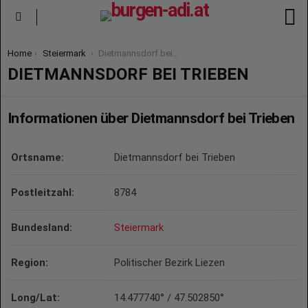
S
Menu
You are here:
Home
Steiermark
Dietmannsdorf bei Trieben
DIETMANNSDORF BEI TRIEBEN
Informationen über Dietmannsdorf bei Trieben
Ortsname:
Dietmannsdorf bei Trieben
Postleitzahl:
8784
Bundesland:
Steiermark
Region:
Politischer Bezirk Liezen
Long/Lat:
14.477740° / 47.502850°