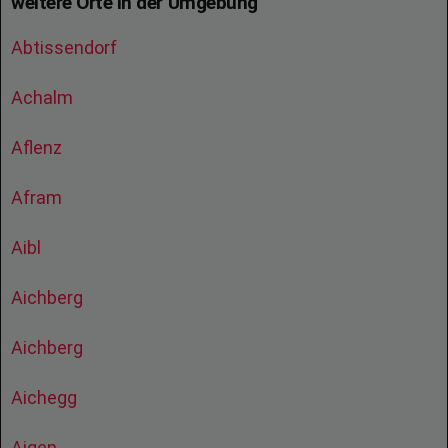
weitere Orte in der Umgebung
Abtissendorf
Achalm
Aflenz
Afram
Aibl
Aichberg
Aichberg
Aichegg
Aigen