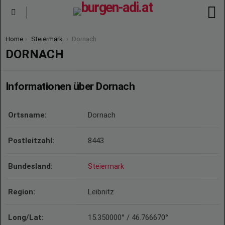
S
Menu
You are here:
Home
Steiermark
Dornach
DORNACH
Informationen über Dornach
Ortsname:
Dornach
Postleitzahl:
8443
Bundesland:
Steiermark
Region:
Leibnitz
Long/Lat:
15.350000° / 46.766670°