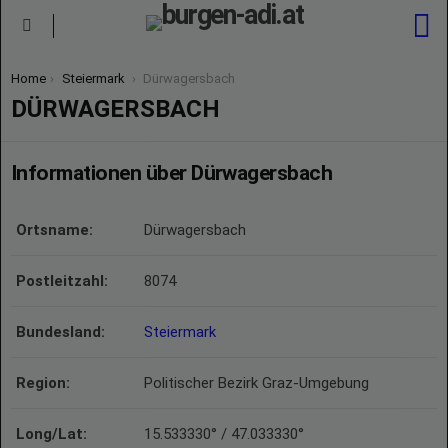
S
Menu
You are here:
Home
Steiermark
Dürwagersbach
DÜRWAGERSBACH
Informationen über Dürwagersbach
Ortsname:
Dürwagersbach
Postleitzahl:
8074
Bundesland:
Steiermark
Region:
Politischer Bezirk Graz-Umgebung
Long/Lat:
15.533330° / 47.033330°