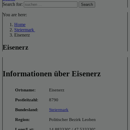
Search for:
Search
You are here:
Home
Steiermark
Eisenerz
Eisenerz
Informationen über Eisenerz
Ortsname:
Eisenerz
Postleitzahl:
8790
Bundesland:
Steiermark
Region:
Politischer Bezirk Leoben
Long/Lat:
14.883330° / 47.533330°