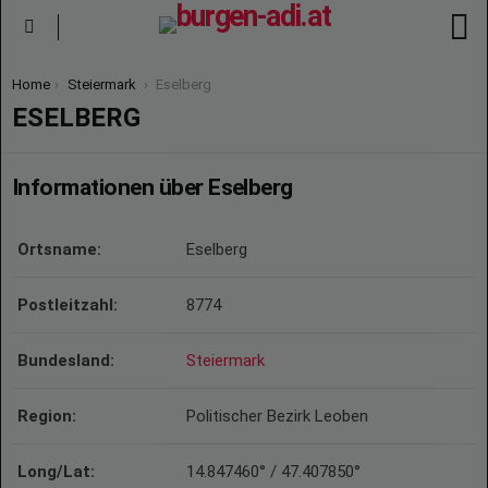
S
Menu
You are here:
Home
Steiermark
Eselberg
ESELBERG
Informationen über Eselberg
Ortsname:
Eselberg
Postleitzahl:
8774
Bundesland:
Steiermark
Region:
Politischer Bezirk Leoben
Long/Lat:
14.847460° / 47.407850°