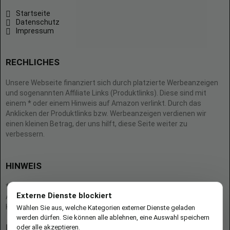
Startseite
Datenschutz
Impressum
RECHLICHES
Unsere Webseite finanziert sich durch platzierte Werbeanzeigen
und sogenannten Affiliate Links (Produktlinks). Diese sind mit
einem * oder einem Hinweis auf Amazon verlinkt. Durch das
Anklicken der Produktlinks bzw. Werbeanzeigen verdienen wir
einen kleinen Betrag, der uns hilft, diese Seite weiter zu
verbessern.
HINWEIS
* = Afilliate-Link (=Werbung)
Externe Dienste blockiert
Als Amazon-Partner verdient der Seitenbetreiber an qualifizierten
Käufen.
Wählen Sie aus, welche Kategorien externer Dienste geladen
werden dürfen. Sie können alle ablehnen, eine Auswahl speichern
oder alle akzeptieren.
Hinweis zu Preisen und Verfügbarkeiten