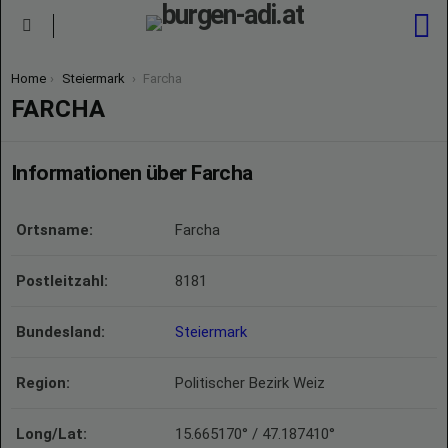
S
Menu
You are here:
Home
Steiermark
Farcha
FARCHA
Informationen über Farcha
Ortsname:
Farcha
Postleitzahl:
8181
Bundesland:
Steiermark
Region:
Politischer Bezirk Weiz
Long/Lat:
15.665170° / 47.187410°