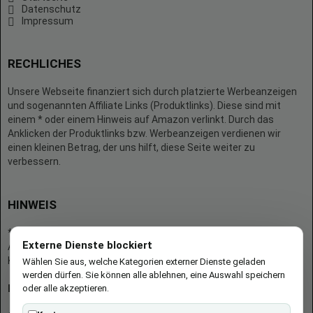
Datenschutz
Impressum
RECHLICHES
Unsere Webseite finanziert sich durch platzierte Werbeanzeigen
und sogenannten Affiliate Links (Produktlinks). Diese sind mit
einem * oder einem Hinweis auf Amazon verlinkt. Durch das
Anklicken der Produktlinks bzw. Werbeanzeigen verdienen wir
einen kleinen Betrag, der uns hilft, diese Seite weiter zu
verbessern.
HINWEIS
* = Afilliate-Link (=Werbung)
Externe Dienste blockiert
Als Amazon-Partner verdient der Seitenbetreiber an qualifizierten
Käufen.
Wählen Sie aus, welche Kategorien externer Dienste geladen
werden dürfen. Sie können alle ablehnen, eine Auswahl speichern
oder alle akzeptieren.
Hinweis zu Preisen und Verfügbarkeiten