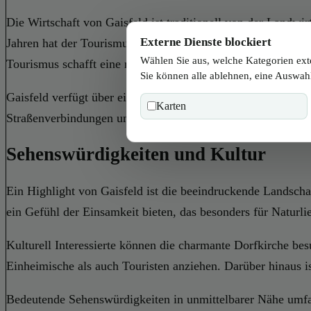
Die Wirtschaft von Gaisfeld ist traditionell von der Landwi
Externe Dienste blockiert
Jahren hat der Tourismus an Bedeutung gewonnen, da imme
Wählen Sie aus, welche Kategorien ext
Tourismus schafft eine nachhaltige wirtschaftliche Basis für
Sie können alle ablehnen, eine Auswahl
Gaisfeld verfügt über eine gute Infrastruktur mit modernen
Karten
Straßenverbindungen und lokale Dienstleistungen sind gut e
Sehenswürdigkeiten und Kultur
Ein Highlight von Gaisfeld ist die beeindruckende Landsch
ein Gefühl der Einsamkeit bieten, das besonders für Naturlie
Kulturell Interessierte können die charmante Dorfkirche besu
Einheimische als auch Touristen anziehen. Darüber hinaus is
Bedeutende Sehenswürdigkeiten in unmittelbarer Nähe umfas