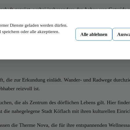
rtschaft geprägt, wobei insbesondere der Anbau von Getreide 
r mehr Menschen die Ruhe und Schönheit dieser Region schä
erner Dienste geladen werden dürfen.
 die Region.
 speichern oder alle akzeptieren.
Alle ablehnen
Auswa
 Annehmlichkeiten, die sowohl den Bewohnern als auch den Be
ntwickelt, was den Ort lebenswert und attraktiv macht.
aft, die zur Erkundung einlädt. Wander- und Radwege durchz
bhaber reizvoll ist.
chen, die als Zentrum des dörflichen Lebens gilt. Hier finden
t die nahegelegene Stadt Köflach mit ihren kulturellen Einric
sen die Therme Nova, die für ihre entspannenden Wellnessang