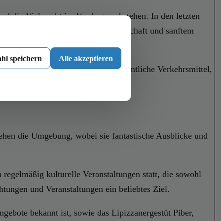
und die Viehzucht im Vordergrund stehen. In den letzten
tzen. Die Verbindung aus Landwirtschaft und sanftem
hl speichern
Alle akzeptieren
suchern zur Verfügung stehen. Öffentliche Verkehrsmittel,
iehen die Umgebung, wobei sie fantastische Ausblicke und
 regelmäßig kulturelle Veranstaltungen statt, die sowohl
htungen und Veranstaltungen ein beliebtes Ziel.
ebote bekannt ist, sowie das Lipizzanergestüt Piber,