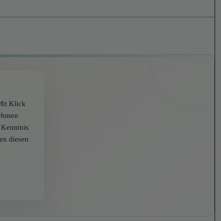
it Klick
nehmen
r Kenntnis
zen diesen