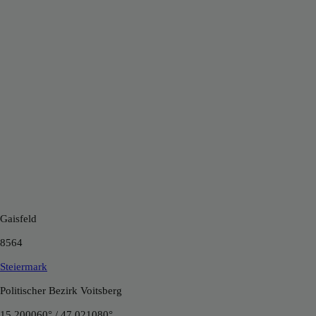
Gaisfeld
8564
Steiermark
Politischer Bezirk Voitsberg
15.200060° / 47.021080°