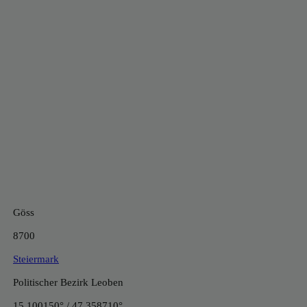
Göss
8700
Steiermark
Politischer Bezirk Leoben
15.100150° / 47.358710°