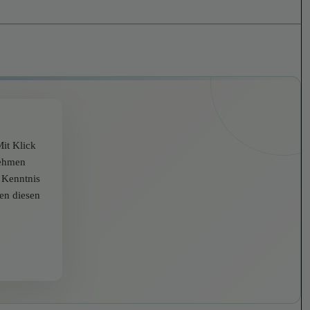
it Klick
nehmen
r Kenntnis
zen diesen