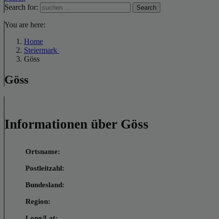
Search for:
Search
You are here:
Home
Steiermark
Göss
Göss
Informationen über Göss
Ortsname:
Postleitzahl:
Bundesland:
Region:
Long/Lat: