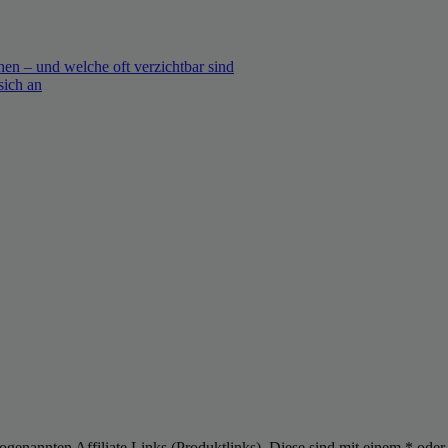
en – und welche oft verzichtbar sind
sich an
sogenannten Affiliate Links (Produktlinks). Diese sind mit einem * od