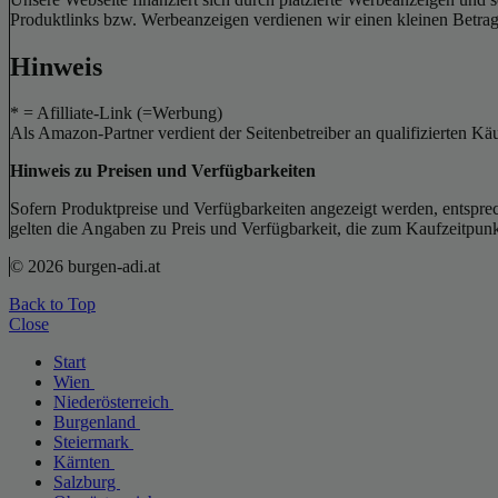
Produktlinks bzw. Werbeanzeigen verdienen wir einen kleinen Betrag, d
Hinweis
* = Afilliate-Link (=Werbung)
Als Amazon-Partner verdient der Seitenbetreiber an qualifizierten Kä
Hinweis zu Preisen und Verfügbarkeiten
Sofern Produktpreise und Verfügbarkeiten angezeigt werden, entsprec
gelten die Angaben zu Preis und Verfügbarkeit, die zum Kaufzeitpun
© 2026 burgen-adi.at
Back to Top
Close
Start
Wien
Niederösterreich
Burgenland
Steiermark
Kärnten
Salzburg