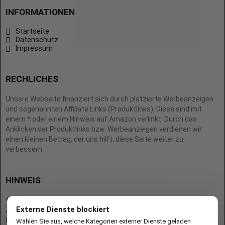
INFORMATIONEN
Startseite
Datenschutz
Impressum
RECHLICHES
Unsere Webseite finanziert sich durch platzierte Werbeanzeigen
und sogenannten Affiliate Links (Produktlinks). Diese sind mit
einem * oder einem Hinweis auf Amazon verlinkt. Durch das
Anklicken der Produktlinks bzw. Werbeanzeigen verdienen wir
einen kleinen Betrag, der uns hilft, diese Seite weiter zu
verbessern.
HINWEIS
* = Afilliate-Link (=Werbung)
Externe Dienste blockiert
Als Amazon-Partner verdient der Seitenbetreiber an qualifizierten
Käufen.
Wählen Sie aus, welche Kategorien externer Dienste geladen