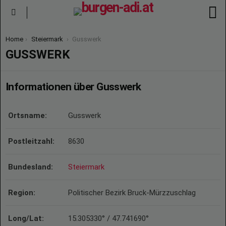
S
Menu
You are here:
Home
Steiermark
Gusswerk
GUSSWERK
Informationen über Gusswerk
Ortsname:
Gusswerk
Postleitzahl:
8630
Bundesland:
Steiermark
Region:
Politischer Bezirk Bruck-Mürzzuschlag
Long/Lat:
15.305330° / 47.741690°