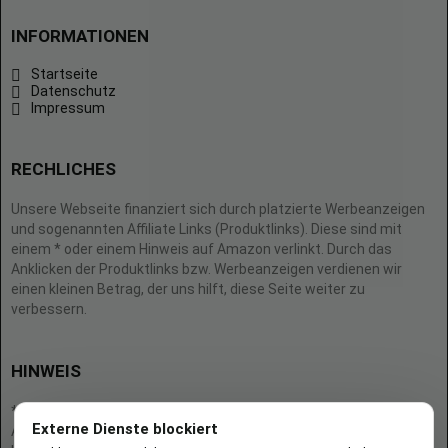
INFORMATIONEN
Startseite
Datenschutz
Impressum
RECHLICHES
Unsere Webseite finanziert sich durch platzierte Werbeanzeigen
und sogenannten Affiliate Links (Produktlinks). Diese sind mit
einem * oder einem Hinweis auf Amazon verlinkt. Durch das
Anklicken der Produktlinks bzw. Werbeanzeigen verdienen wir
einen kleinen Betrag, der uns hilft, diese Seite weiter zu
verbessern.
HINWEIS
* = Afilliate-Link (=Werbung)
Externe Dienste blockiert
Als Amazon-Partner verdient der Seitenbetreiber an qualifizierten