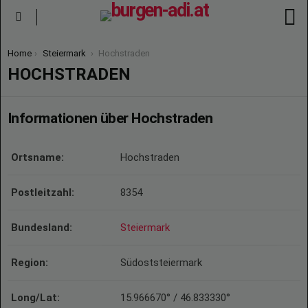
S
Menu
You are here:
Home
Steiermark
Hochstraden
HOCHSTRADEN
Informationen über Hochstraden
Ortsname:
Hochstraden
Postleitzahl:
8354
Bundesland:
Steiermark
Region:
Südoststeiermark
Long/Lat:
15.966670° / 46.833330°