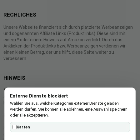
RECHLICHES
Unsere Webseite finanziert sich durch platzierte Werbeanzeigen
und sogenannten Affiliate Links (Produktlinks). Diese sind mit
einem * oder einem Hinweis auf Amazon verlinkt. Durch das
Anklicken der Produktlinks bzw. Werbeanzeigen verdienen wir
einen kleinen Betrag, der uns hilft, diese Seite weiter zu
verbessern.
HINWEIS
* = Afilliate-Link (=Werbung)
Externe Dienste blockiert
Als Amazon-Partner verdient der Seitenbetreiber an qualifizierten
Käufen.
Wählen Sie aus, welche Kategorien externer Dienste geladen
werden dürfen. Sie können alle ablehnen, eine Auswahl speichern
oder alle akzeptieren.
Hinweis zu Preisen und Verfügbarkeiten
Karten
Sofern Produktpreise und Verfügbarkeiten angezeigt werden,
entsprechen diese dem angegebenen Stand (Datum/Uhrzeit) und