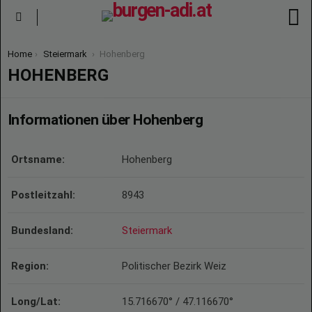
S
Menu
You are here:
Home
Steiermark
Hohenberg
HOHENBERG
Informationen über Hohenberg
Ortsname:
Hohenberg
Postleitzahl:
8943
Bundesland:
Steiermark
Region:
Politischer Bezirk Weiz
Long/Lat:
15.716670° / 47.116670°