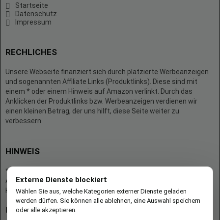
Startseite
Datenschutz
Impressum
RECHLICHES
Unsere Webseite finanziert sich durch platzierte Werbeanzeigen
und sogenannten Affiliate Links (Produktlinks). Diese sind mit
einem * oder einem Hinweis auf Amazon verlinkt. Durch das
Anklicken der Produktlinks bzw. Werbeanzeigen verdienen wir
einen kleinen Betrag, der uns hilft, diese Seite weiter zu
verbessern.
HINWEIS
* = Afilliate-Link (=Werbung)
Externe Dienste blockiert
Als Amazon-Partner verdient der Seitenbetreiber an qualifizierten
Käufen.
Wählen Sie aus, welche Kategorien externer Dienste geladen
werden dürfen. Sie können alle ablehnen, eine Auswahl speichern
oder alle akzeptieren.
Hinweis zu Preisen und Verfügbarkeiten