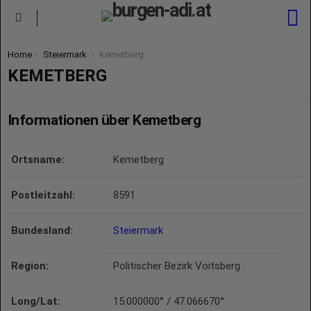
S
Menu
You are here:
Home
Steiermark
Kemetberg
KEMETBERG
Informationen über Kemetberg
Ortsname:
Kemetberg
Postleitzahl:
8591
Bundesland:
Steiermark
Region:
Politischer Bezirk Voitsberg
Long/Lat:
15.000000° / 47.066670°