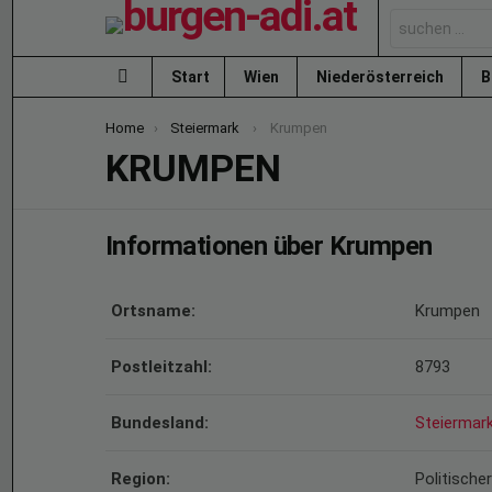
Search
for:
Start
Wien
Niederösterreich
B
Menu
You are here:
Home
Steiermark
Krumpen
KRUMPEN
Informationen über Krumpen
Ortsname:
Krumpen
Postleitzahl:
8793
Bundesland:
Steiermar
Region:
Politische