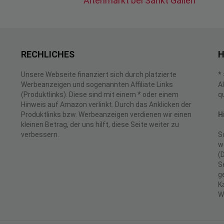
Altenmarkt bei Sankt Gallen
RECHLICHES
H
Unsere Webseite finanziert sich durch platzierte
*
Werbeanzeigen und sogenannten Affiliate Links
A
(Produktlinks). Diese sind mit einem * oder einem
q
Hinweis auf Amazon verlinkt. Durch das Anklicken der
Produktlinks bzw. Werbeanzeigen verdienen wir einen
H
kleinen Betrag, der uns hilft, diese Seite weiter zu
verbessern.
S
w
(
S
g
K
W