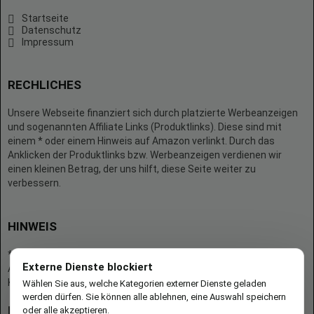
Startseite
Datenschutz
Impressum
RECHLICHES
Unsere Webseite finanziert sich durch platzierte Werbeanzeigen
und sogenannten Affiliate Links (Produktlinks). Diese sind mit
einem * oder einem Hinweis auf Amazon verlinkt. Durch das
Anklicken der Produktlinks bzw. Werbeanzeigen verdienen wir
einen kleinen Betrag, der uns hilft, diese Seite weiter zu
verbessern.
HINWEIS
* = Afilliate-Link (=Werbung)
Externe Dienste blockiert
Als Amazon-Partner verdient der Seitenbetreiber an qualifizierten
Käufen.
Wählen Sie aus, welche Kategorien externer Dienste geladen
werden dürfen. Sie können alle ablehnen, eine Auswahl speichern
oder alle akzeptieren.
Hinweis zu Preisen und Verfügbarkeiten