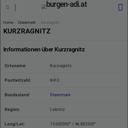
S
Menu
You are here:
Home
Steiermark
Kurzragnitz
KURZRAGNITZ
Informationen über Kurzragnitz
Ortsname:
Kurzragnitz
Postleitzahl:
8413
Bundesland:
Steiermark
Region:
Leibnitz
Long/Lat:
15.600000° / 46.883330°