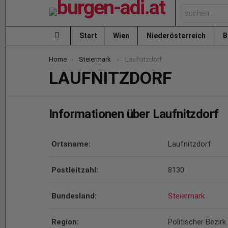
Search
for:
Start
Wien
Niederösterreich
B
Menu
You are here:
Home
Steiermark
Laufnitzdorf
LAUFNITZDORF
Informationen über Laufnitzdorf
Ortsname:
Laufnitzdorf
Postleitzahl:
8130
Bundesland:
Steiermark
Region:
Politischer Bezi