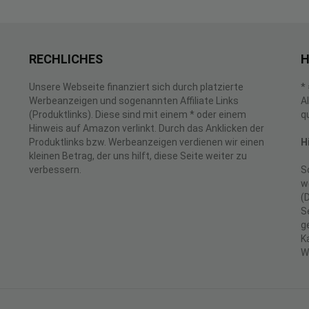
RECHLICHES
H
Unsere Webseite finanziert sich durch platzierte
*
Werbeanzeigen und sogenannten Affiliate Links
A
(Produktlinks). Diese sind mit einem * oder einem
q
Hinweis auf Amazon verlinkt. Durch das Anklicken der
Produktlinks bzw. Werbeanzeigen verdienen wir einen
H
kleinen Betrag, der uns hilft, diese Seite weiter zu
verbessern.
S
w
(
S
g
K
W