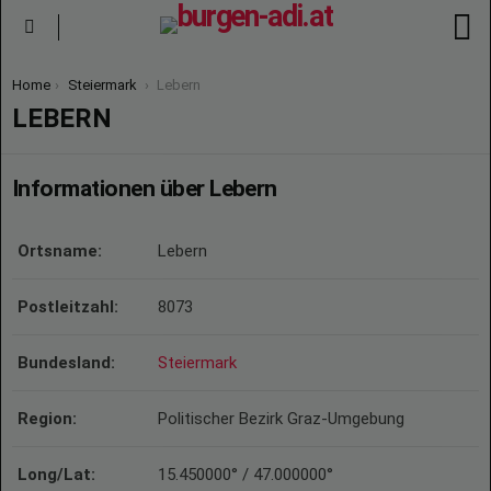
S
Menu
You are here:
Home
Steiermark
Lebern
LEBERN
Informationen über Lebern
Ortsname:
Lebern
Postleitzahl:
8073
Bundesland:
Steiermark
Region:
Politischer Bezirk Graz-Umgebung
Long/Lat:
15.450000° / 47.000000°