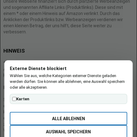
Unsere Webseite finanziert sich durch platzierte Werbeanzeigen
und sogenannten Affiliate Links (Produktlinks). Diese sind mit
einem * oder einem Hinweis auf Amazon verlinkt. Durch das
Anklicken der Produktlinks bzw. Werbeanzeigen verdienen wir
einen kleinen Betrag, der uns hilft, diese Seite weiter zu
verbessern.
HINWEIS
* = Afilliate-Link (=Werbung)
Externe Dienste blockiert
Als Amazon-Partner verdient der Seitenbetreiber an qualifizierten
Käufen.
Wählen Sie aus, welche Kategorien externer Dienste geladen
werden dürfen. Sie können alle ablehnen, eine Auswahl speichern
oder alle akzeptieren.
Hinweis zu Preisen und Verfügbarkeiten
Karten
Sofern Produktpreise und Verfügbarkeiten angezeigt werden,
entsprechen diese dem angegebenen Stand (Datum/Uhrzeit) und
können sich auf der verlinkten Seite jederzeit ändern. Für den Kauf
eines Produkts gelten die Angaben zu Preis und Verfügbarkeit, die
ALLE ABLEHNEN
zum Kaufzeitpunkt [auf der/den maßgeblichen Amazon-
Website(s)] angezeigt werden.
AUSWAHL SPEICHERN