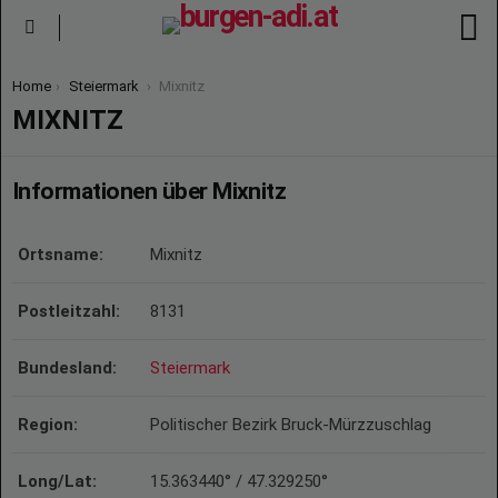
S
Menu
You are here:
Home
Steiermark
Mixnitz
MIXNITZ
Informationen über Mixnitz
Ortsname:
Mixnitz
Postleitzahl:
8131
Bundesland:
Steiermark
Region:
Politischer Bezirk Bruck-Mürzzuschlag
Long/Lat:
15.363440° / 47.329250°