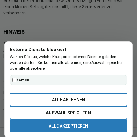
Anklicken der Produktlinks bzw. Werbeanzeigen verdienen wir
einen kleinen Betrag, der uns hilft, diese Seite weiter zu
verbessern.
HINWEIS
* = Afilliate-Link (=Werbung)
Externe Dienste blockiert
Als Amazon-Partner verdient der Seitenbetreiber an qualifizierten
Käufen.
Wählen Sie aus, welche Kategorien externer Dienste geladen
werden dürfen. Sie können alle ablehnen, eine Auswahl speichern
oder alle akzeptieren.
Hinweis zu Preisen und Verfügbarkeiten
Karten
Sofern Produktpreise und Verfügbarkeiten angezeigt werden,
entsprechen diese dem angegebenen Stand (Datum/Uhrzeit) und
können sich auf der verlinkten Seite jederzeit ändern. Für den Kauf
eines Produkts gelten die Angaben zu Preis und Verfügbarkeit, die
ALLE ABLEHNEN
zum Kaufzeitpunkt [auf der/den maßgeblichen Amazon-
Website(s)] angezeigt werden.
AUSWAHL SPEICHERN
ALLE AKZEPTIEREN
© 2026 burgen-adi.at