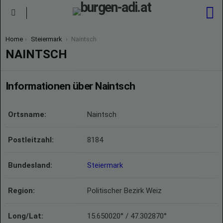
S
Menu
You are here:
Home
Steiermark
Naintsch
NAINTSCH
Informationen über Naintsch
Ortsname:
Naintsch
Postleitzahl:
8184
Bundesland:
Steiermark
Region:
Politischer Bezirk Weiz
Long/Lat:
15.650020° / 47.302870°