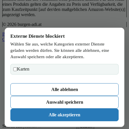
eines Produkts gelten die Angaben zu Preis und Verfügbarkeit, die
zum Kaufzeitpunkt [auf der/den maßgeblichen Amazon-Website(s)]
angezeigt werden.
© 2026 burgen-adi.at
Back to Top
Externe Dienste blockiert
Close
Wählen Sie aus, welche Kategorien externer Dienste
Start
geladen werden dürfen. Sie können alle ablehnen, eine
Wien
Auswahl speichern oder alle akzeptieren.
Niederösterreich
Burgenland
Karten
Steiermark
Kärnten
Salzburg
Oberösterreich
Alle ablehnen
Tirol
Vorarlberg
Auswahl speichern
Verbraucher
Wissen
Alle akzeptieren
Magazin
Search for:
Search