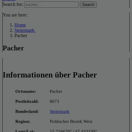
Search for:
Search
You are here:
Home
Steiermark
Pacher
Pacher
Informationen über Pacher
Ortsname:
Pacher
Postleitzahl:
8673
Bundesland:
Steiermark
Region:
Politischer Bezirk Weiz
Long/Lat:
15.716670° / 47.433330°