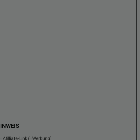
INWEIS
 = Afilliate-Link (=Werbung)