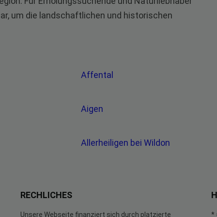
 Region. Für Erholungssuchende und Naturliebhaber
ar, um die landschaftlichen und historischen
Affental
Aigen
Allerheiligen bei Wildon
RECHLICHES
H
Unsere Webseite finanziert sich durch platzierte
*