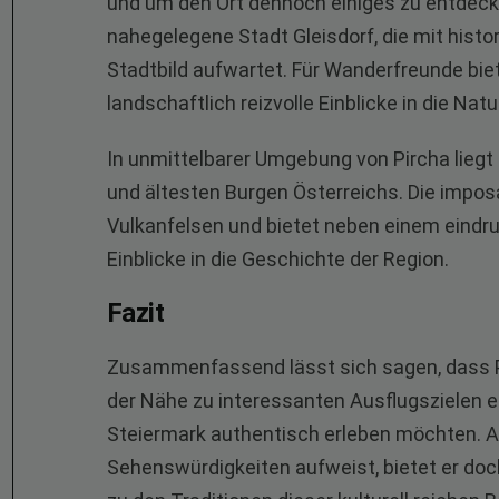
und um den Ort dennoch einiges zu entdecke
nahegelegene Stadt Gleisdorf, die mit his
Stadtbild aufwartet. Für Wanderfreunde bi
landschaftlich reizvolle Einblicke in die Nat
In unmittelbarer Umgebung von Pircha liegt
und ältesten Burgen Österreichs. Die impo
Vulkanfelsen und bietet neben einem eindr
Einblicke in die Geschichte der Region.
Fazit
Zusammenfassend lässt sich sagen, dass P
der Nähe zu interessanten Ausflugszielen ein
Steiermark authentisch erleben möchten. A
Sehenswürdigkeiten aufweist, bietet er doc