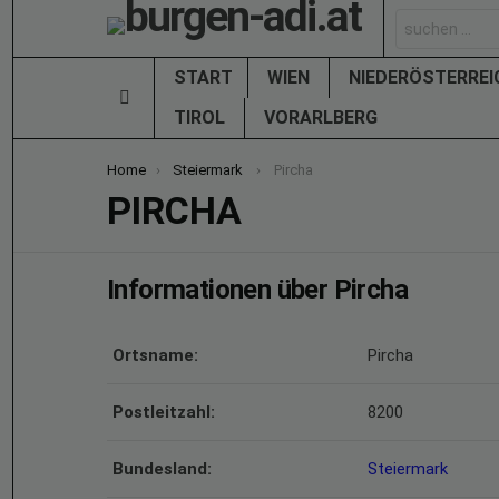
Search
for:
START
WIEN
NIEDERÖSTERRE
Menu
TIROL
VORARLBERG
You are here:
Home
Steiermark
Pircha
PIRCHA
Informationen über Pircha
Ortsname:
Pircha
Postleitzahl:
8200
Bundesland:
Steiermark