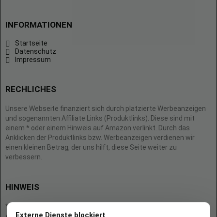
INFORMATIONEN
Startseite
Datenschutz
Impressum
RECHLICHES
Unsere Webseite finanziert sich durch platzierte Werbeanzeigen
und sogenannten Affiliate Links (Produktlinks). Diese sind mit
einem * oder einem Hinweis auf Amazon verlinkt. Durch das
Anklicken der Produktlinks bzw. Werbeanzeigen verdienen wir
einen kleinen Betrag, der uns hilft, diese Seite weiter zu
verbessern.
HINWEIS
* = Afilliate-Link (=Werbung)
Externe Dienste blockiert
Als Amazon-Partner verdient der Seitenbetreiber an qualifizierten