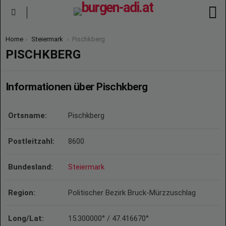
S
Menu
You are here:
Home
Steiermark
Pischkberg
PISCHKBERG
Informationen über Pischkberg
Ortsname:
Pischkberg
Postleitzahl:
8600
Bundesland:
Steiermark
Region:
Politischer Bezirk Bruck-Mürzzuschlag
Long/Lat:
15.300000° / 47.416670°