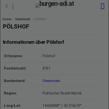
S
Menu
You are here:
Home
Steiermark
Pölshof
PÖLSHOF
Informationen über Pölshof
Ortsname:
Pölshof
Postleitzahl:
8761
Bundesland:
Steiermark
Region:
Politischer Bezirk Murtal
Long/Lat:
14.600000° / 47.216670°