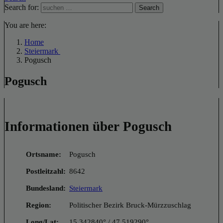
Search for:
Search
You are here:
Home
Steiermark
Pogusch
Pogusch
Informationen über Pogusch
Ortsname:
Pogusch
Postleitzahl:
8642
Bundesland:
Steiermark
Region:
Politischer Bezirk Bruck-Mürzzuschlag
Long/Lat:
15.342840° / 47.519290°