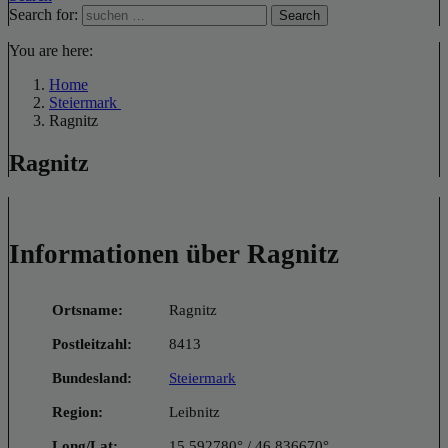
Search for:
Search
You are here:
Home
Steiermark
Ragnitz
Ragnitz
Informationen über Ragnitz
Ortsname:
Ragnitz
Postleitzahl:
8413
Bundesland:
Steiermark
Region:
Leibnitz
Long/Lat:
15.592780° / 46.836670°