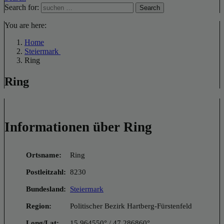
Search for:
Search
You are here:
Home
Steiermark
Ring
Ring
Informationen über Ring
Ortsname:
Ring
Postleitzahl:
8230
Bundesland:
Steiermark
Region:
Politischer Bezirk Hartberg-Fürstenfeld
Long/Lat:
15.964550° / 47.286860°