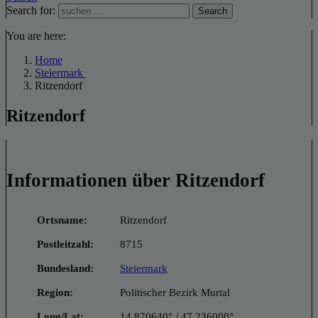
Search for:
Search
You are here:
Home
Steiermark
Ritzendorf
Ritzendorf
Informationen über Ritzendorf
Ortsname:
Ritzendorf
Postleitzahl:
8715
Bundesland:
Steiermark
Region:
Politischer Bezirk Murtal
Long/Lat:
14.870640° / 47.236000°