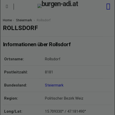
S
Menu
You are here:
Home
Steiermark
Rollsdorf
ROLLSDORF
Informationen über Rollsdorf
Ortsname:
Rollsdorf
Postleitzahl:
8181
Bundesland:
Steiermark
Region:
Politischer Bezirk Weiz
Long/Lat:
15.709330° / 47.181490°