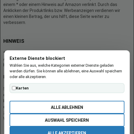
einem * oder einem Hinweis auf Amazon verlinkt. Durch das
Anklicken der Produktlinks bzw. Werbeanzeigen verdienen wir
einen kleinen Betrag, der uns hilft, diese Seite weiter zu
verbessern.
HINWEIS
* = Afilliate-Link (=Werbung)
Externe Dienste blockiert
Als Amazon-Partner verdient der Seitenbetreiber an qualifizierten
Käufen.
Wählen Sie aus, welche Kategorien externer Dienste geladen
werden dürfen. Sie können alle ablehnen, eine Auswahl speichern
oder alle akzeptieren.
Hinweis zu Preisen und Verfügbarkeiten
Karten
Sofern Produktpreise und Verfügbarkeiten angezeigt werden,
entsprechen diese dem angegebenen Stand (Datum/Uhrzeit) und
können sich auf der verlinkten Seite jederzeit ändern. Für den Kauf
eines Produkts gelten die Angaben zu Preis und Verfügbarkeit, die
ALLE ABLEHNEN
zum Kaufzeitpunkt [auf der/den maßgeblichen Amazon-
Website(s)] angezeigt werden.
AUSWAHL SPEICHERN
ALLE AKZEPTIEREN