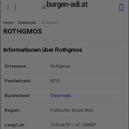
S
Menu
You are here:
Home
Steiermark
Rothgmos
ROTHGMOS
Informationen über Rothgmos
Ortsname:
Rothgmos
Postleitzahl:
8212
Bundesland:
Steiermark
Region:
Politischer Bezirk Weiz
Long/Lat:
15.816670° / 47.150000°