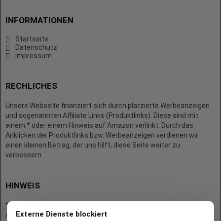
INFORMATIONEN
Startseite
Datenschutz
Impressum
RECHLICHES
Unsere Webseite finanziert sich durch platzierte Werbeanzeigen
und sogenannten Affiliate Links (Produktlinks). Diese sind mit
einem * oder einem Hinweis auf Amazon verlinkt. Durch das
Anklicken der Produktlinks bzw. Werbeanzeigen verdienen wir
einen kleinen Betrag, der uns hilft, diese Seite weiter zu
verbessern.
HINWEIS
* = Afilliate-Link (=Werbung)
Externe Dienste blockiert
Als Amazon-Partner verdient der Seitenbetreiber an qualifizierten