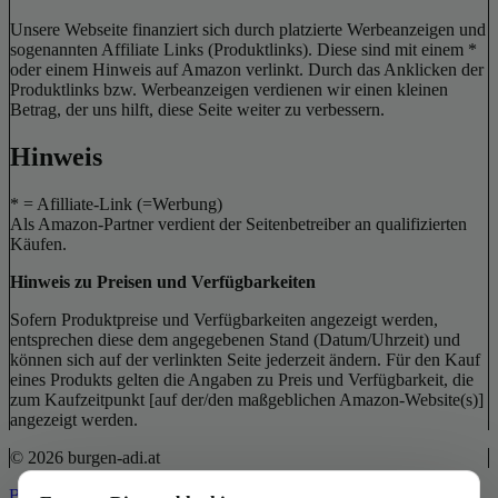
Unsere Webseite finanziert sich durch platzierte Werbeanzeigen und
sogenannten Affiliate Links (Produktlinks). Diese sind mit einem *
oder einem Hinweis auf Amazon verlinkt. Durch das Anklicken der
Produktlinks bzw. Werbeanzeigen verdienen wir einen kleinen
Betrag, der uns hilft, diese Seite weiter zu verbessern.
Hinweis
* = Afilliate-Link (=Werbung)
Als Amazon-Partner verdient der Seitenbetreiber an qualifizierten
Käufen.
Hinweis zu Preisen und Verfügbarkeiten
Sofern Produktpreise und Verfügbarkeiten angezeigt werden,
entsprechen diese dem angegebenen Stand (Datum/Uhrzeit) und
können sich auf der verlinkten Seite jederzeit ändern. Für den Kauf
eines Produkts gelten die Angaben zu Preis und Verfügbarkeit, die
zum Kaufzeitpunkt [auf der/den maßgeblichen Amazon-Website(s)]
angezeigt werden.
© 2026 burgen-adi.at
Back to Top