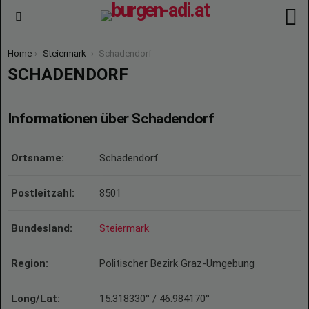
S
Menu
You are here:
Home
Steiermark
Schadendorf
SCHADENDORF
Informationen über Schadendorf
Ortsname:
Schadendorf
Postleitzahl:
8501
Bundesland:
Steiermark
Region:
Politischer Bezirk Graz-Umgebung
Long/Lat:
15.318330° / 46.984170°