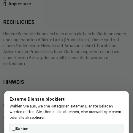
Impressum
RECHLICHES
Unsere Webseite finanziert sich durch platzierte Werbeanzeigen
und sogenannten Affiliate Links (Produktlinks). Diese sind mit
einem * oder einem Hinweis auf Amazon verlinkt. Durch das
Anklicken der Produktlinks bzw. Werbeanzeigen verdienen wir
einen kleinen Betrag, der uns hilft, diese Seite weiter zu
verbessern.
HINWEIS
* = Afilliate-Link (=Werbung)
Externe Dienste blockiert
Als Amazon-Partner verdient der Seitenbetreiber an qualifizierten
Käufen.
Wählen Sie aus, welche Kategorien externer Dienste geladen
werden dürfen. Sie können alle ablehnen, eine Auswahl speichern
oder alle akzeptieren.
Hinweis zu Preisen und Verfügbarkeiten
Karten
Sofern Produktpreise und Verfügbarkeiten angezeigt werden,