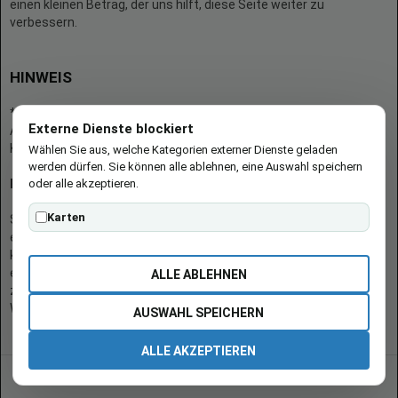
einen kleinen Betrag, der uns hilft, diese Seite weiter zu
verbessern.
HINWEIS
* = Afilliate-Link (=Werbung)
Externe Dienste blockiert
Als Amazon-Partner verdient der Seitenbetreiber an qualifizierten
Käufen.
Wählen Sie aus, welche Kategorien externer Dienste geladen
werden dürfen. Sie können alle ablehnen, eine Auswahl speichern
oder alle akzeptieren.
Hinweis zu Preisen und Verfügbarkeiten
Karten
Sofern Produktpreise und Verfügbarkeiten angezeigt werden,
entsprechen diese dem angegebenen Stand (Datum/Uhrzeit) und
können sich auf der verlinkten Seite jederzeit ändern. Für den Kauf
eines Produkts gelten die Angaben zu Preis und Verfügbarkeit, die
ALLE ABLEHNEN
zum Kaufzeitpunkt [auf der/den maßgeblichen Amazon-
Website(s)] angezeigt werden.
AUSWAHL SPEICHERN
ALLE AKZEPTIEREN
© 2026 burgen-adi.at