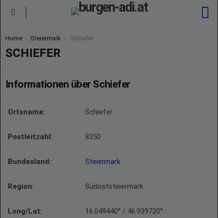
S
Menu
You are here:
Home
Steiermark
Schiefer
SCHIEFER
Informationen über Schiefer
Ortsname:
Schiefer
Postleitzahl:
8350
Bundesland:
Steiermark
Region:
Südoststeiermark
Long/Lat:
16.049440° / 46.939720°