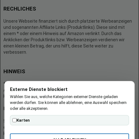
RECHLICHES
Unsere Webseite finanziert sich durch platzierte Werbeanzeigen
und sogenannten Affiliate Links (Produktlinks). Diese sind mit
einem * oder einem Hinweis auf Amazon verlinkt. Durch das
Anklicken der Produktlinks bzw. Werbeanzeigen verdienen wir
einen kleinen Betrag, der uns hilft, diese Seite weiter zu
verbessern.
HINWEIS
* = Afilliate-Link (=Werbung)
Externe Dienste blockiert
Als Amazon-Partner verdient der Seitenbetreiber an qualifizierten
Käufen.
Wählen Sie aus, welche Kategorien externer Dienste geladen
werden dürfen. Sie können alle ablehnen, eine Auswahl speichern
oder alle akzeptieren.
Hinweis zu Preisen und Verfügbarkeiten
Karten
Sofern Produktpreise und Verfügbarkeiten angezeigt werden,
entsprechen diese dem angegebenen Stand (Datum/Uhrzeit) und
können sich auf der verlinkten Seite jederzeit ändern. Für den Kauf