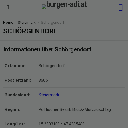
S
Menu
You are here:
Home
Steiermark
Schörgendorf
SCHÖRGENDORF
Informationen über Schörgendorf
Ortsname:
Schörgendorf
Postleitzahl:
8605
Bundesland:
Steiermark
Region:
Politischer Bezirk Bruck-Mürzzuschlag
Long/Lat:
15.230310° / 47.438540°