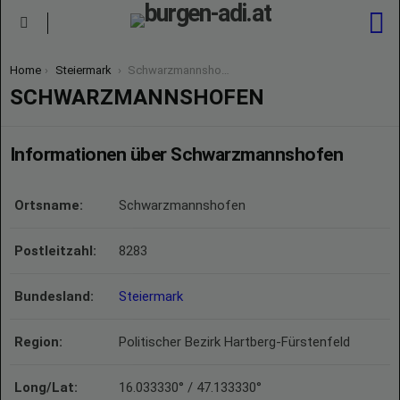
S
Menu
You are here:
Home
Steiermark
Schwarzmannshofen
SCHWARZMANNSHOFEN
Informationen über Schwarzmannshofen
Ortsname:
Schwarzmannshofen
Postleitzahl:
8283
Bundesland:
Steiermark
Region:
Politischer Bezirk Hartberg-Fürstenfeld
Long/Lat:
16.033330° / 47.133330°