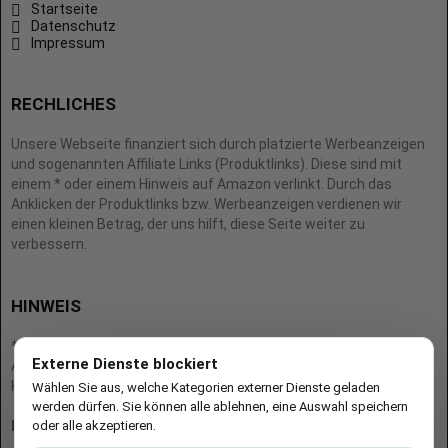
Startseite
Datenschutz
Impressum
RECHLICHES
Unsere Webseite finanziert sich durch platzierte Werbeanzeigen
und sogenannten Affiliate Links (Produktlinks). Diese sind mit
einem * oder einem Hinweis auf Amazon verlinkt. Durch das
Anklicken der Produktlinks bzw. Werbeanzeigen verdienen wir
einen kleinen Betrag, der uns hilft, diese Seite weiter zu
verbessern.
HINWEIS
* = Afilliate-Link (=Werbung)
Externe Dienste blockiert
Als Amazon-Partner verdient der Seitenbetreiber an qualifizierten
Käufen.
Wählen Sie aus, welche Kategorien externer Dienste geladen
werden dürfen. Sie können alle ablehnen, eine Auswahl speichern
oder alle akzeptieren.
Hinweis zu Preisen und Verfügbarkeiten