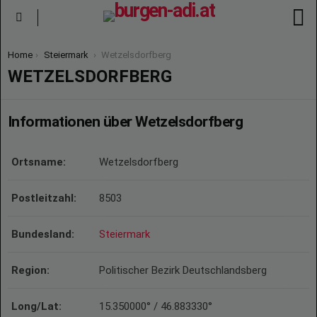
S
Menu
You are here:
Home
Steiermark
Wetzelsdorfberg
WETZELSDORFBERG
Informationen über Wetzelsdorfberg
Ortsname:
Wetzelsdorfberg
Postleitzahl:
8503
Bundesland:
Steiermark
Region:
Politischer Bezirk Deutschlandsberg
Long/Lat:
15.350000° / 46.883330°