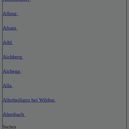
Aflenz
Afram
Aibl
Aichberg
Aichegg
Alla
Allerheiligen bei Wildon
Altenbach
Suchen