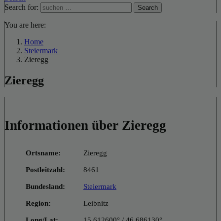
Search for:
Search
You are here:
Home
Steiermark
Zieregg
Zieregg
Informationen über Zieregg
Ortsname:
Zieregg
Postleitzahl:
8461
Bundesland:
Steiermark
Region:
Leibnitz
Long/Lat:
15.612600° / 46.686130°