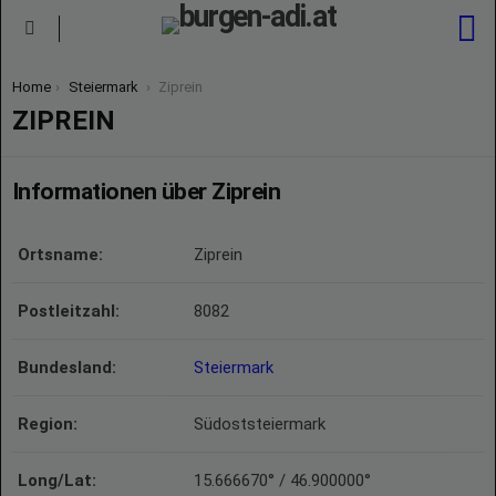
S
Menu
You are here:
Home
Steiermark
Ziprein
ZIPREIN
Informationen über Ziprein
Ortsname:
Ziprein
Postleitzahl:
8082
Bundesland:
Steiermark
Region:
Südoststeiermark
Long/Lat:
15.666670° / 46.900000°