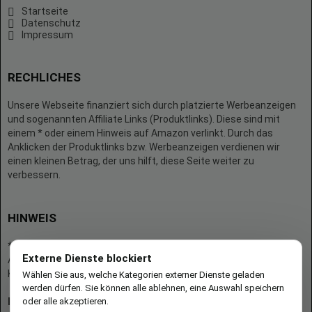
Startseite
Datenschutz
Impressum
RECHLICHES
Unsere Webseite finanziert sich durch platzierte Werbeanzeigen
und sogenannten Affiliate Links (Produktlinks). Diese sind mit
einem * oder einem Hinweis auf Amazon verlinkt. Durch das
Anklicken der Produktlinks bzw. Werbeanzeigen verdienen wir
einen kleinen Betrag, der uns hilft, diese Seite weiter zu
verbessern.
HINWEIS
* = Afilliate-Link (=Werbung)
Externe Dienste blockiert
Als Amazon-Partner verdient der Seitenbetreiber an qualifizierten
Käufen.
Wählen Sie aus, welche Kategorien externer Dienste geladen
werden dürfen. Sie können alle ablehnen, eine Auswahl speichern
oder alle akzeptieren.
Hinweis zu Preisen und Verfügbarkeiten