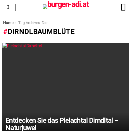
S
Menu
You are here:
Home
Tag Archives: Dirndlbaumblüte
DIRNDLBAUMBLÜTE
LATEST
STORIES
Entdecken Sie das Pielachtal Dirndltal –
Naturjuwel