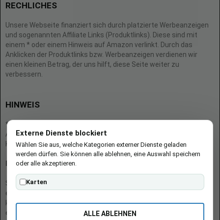
RECHLICHES
Unsere Webseite finanziert sich durch platzierte Werbeanzeigen
und sogenannten Affiliate Links (Produktlinks). Diese sind mit
einem * oder einem Hinweis auf Amazon verlinkt. Durch das
Anklicken der Produktlinks bzw. Werbeanzeigen verdienen wir
einen kleinen Betrag, der uns hilft, diese Seite weiter zu
verbessern.
HINWEIS
* = Afilliate-Link (=Werbung)
Externe Dienste blockiert
Als Amazon-Partner verdient der Seitenbetreiber an qualifizierten
Käufen.
Wählen Sie aus, welche Kategorien externer Dienste geladen
werden dürfen. Sie können alle ablehnen, eine Auswahl speichern
oder alle akzeptieren.
Hinweis zu Preisen und Verfügbarkeiten
Karten
Sofern Produktpreise und Verfügbarkeiten angezeigt werden,
entsprechen diese dem angegebenen Stand (Datum/Uhrzeit) und
können sich auf der verlinkten Seite jederzeit ändern. Für den Kauf
eines Produkts gelten die Angaben zu Preis und Verfügbarkeit, die
ALLE ABLEHNEN