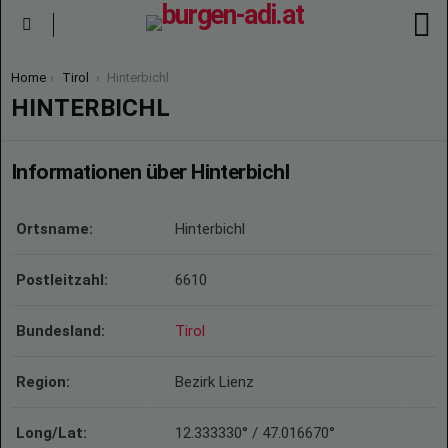
S
Menu
You are here:
Home
Tirol
Hinterbichl
HINTERBICHL
Informationen über Hinterbichl
Ortsname:
Hinterbichl
Postleitzahl:
6610
Bundesland:
Tirol
Region:
Bezirk Lienz
Long/Lat:
12.333330° / 47.016670°