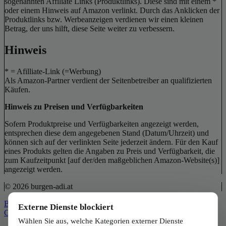
sogenannten Affiliate Links (Produktlinks). Diese sind mit einem *
oder einem Hinweis auf Amazon verlinkt. Durch das Anklicken der
Produktlinks bzw. Werbeanzeigen verdienen wir einen kleinen
Betrag, der uns hilft, diese Seite weiter zu verbessern.
Hinweis
* = Afilliate-Link (=Werbung)
Als Amazon-Partner verdient der Seitenbetreiber an qualifizierten
Käufen.
Hinweis zu Preisen und Verfügbarkeiten
Sofern Produktpreise und Verfügbarkeiten angezeigt werden,
entsprechen diese dem angegebenen Stand (Datum/Uhrzeit) und
können sich auf der verlinkten Seite jederzeit ändern. Für den Kauf
eines Produkts gelten die Angaben zu Preis und Verfügbarkeit, die
zum Kaufzeitpunkt [auf der/den maßgeblichen Amazon-Website(s)]
angezeigt werden.
© 2026 burgen-adi.at
Back to Top
Externe Dienste blockiert
Close
Wählen Sie aus, welche Kategorien externer Dienste