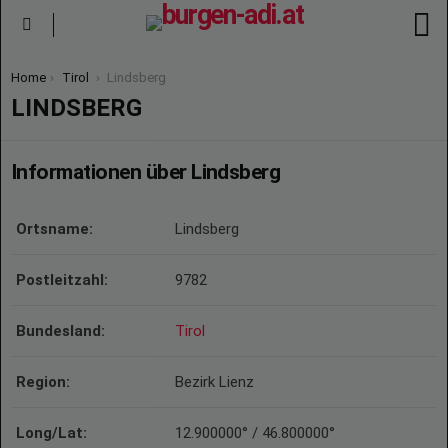
S
Menu
You are here:
Home
Tirol
Lindsberg
LINDSBERG
Informationen über Lindsberg
Ortsname:
Lindsberg
Postleitzahl:
9782
Bundesland:
Tirol
Region:
Bezirk Lienz
Long/Lat:
12.900000° / 46.800000°