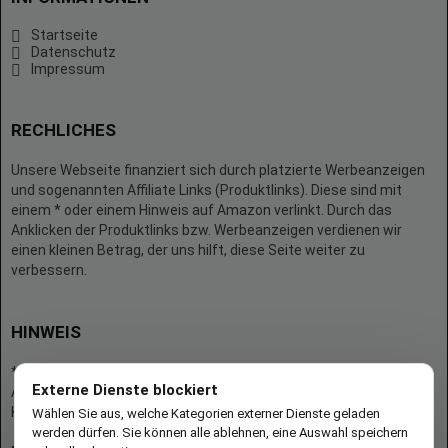
Startseite
Datenschutz
Impressum
RECHLICHES
Unsere Webseite finanziert sich durch platzierte Werbeanzeigen
und sogenannten Affiliate Links (Produktlinks). Diese sind mit
einem * oder einem Hinweis auf Amazon verlinkt. Durch das
Anklicken der Produktlinks bzw. Werbeanzeigen verdienen wir
einen kleinen Betrag, der uns hilft, diese Seite weiter zu
verbessern.
HINWEIS
* = Afilliate-Link (=Werbung)
Externe Dienste blockiert
Als Amazon-Partner verdient der Seitenbetreiber an qualifizierten
Käufen.
Wählen Sie aus, welche Kategorien externer Dienste geladen
werden dürfen. Sie können alle ablehnen, eine Auswahl speichern