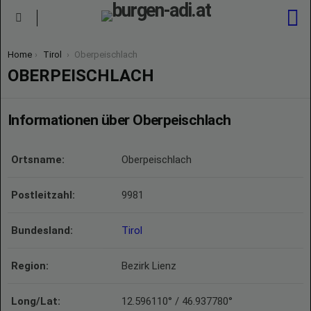
S
Menu
You are here:
Home
Tirol
Oberpeischlach
OBERPEISCHLACH
Informationen über Oberpeischlach
Ortsname:
Oberpeischlach
Postleitzahl:
9981
Bundesland:
Tirol
Region:
Bezirk Lienz
Long/Lat:
12.596110° / 46.937780°