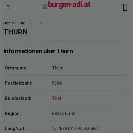
S
Menu
You are here:
Home
Tirol
Thurn
THURN
Informationen über Thurn
Ortsname:
Thurn
Postleitzahl:
9904
Bundesland:
Tirol
Region:
Bezirk Lienz
Long/Lat:
12.768610° / 46.850560°