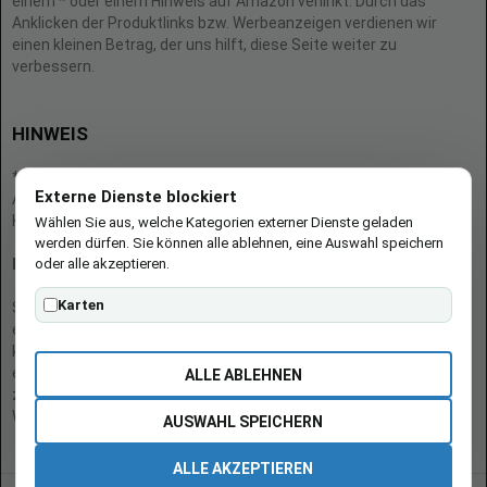
einem * oder einem Hinweis auf Amazon verlinkt. Durch das
Anklicken der Produktlinks bzw. Werbeanzeigen verdienen wir
einen kleinen Betrag, der uns hilft, diese Seite weiter zu
verbessern.
HINWEIS
* = Afilliate-Link (=Werbung)
Externe Dienste blockiert
Als Amazon-Partner verdient der Seitenbetreiber an qualifizierten
Käufen.
Wählen Sie aus, welche Kategorien externer Dienste geladen
werden dürfen. Sie können alle ablehnen, eine Auswahl speichern
oder alle akzeptieren.
Hinweis zu Preisen und Verfügbarkeiten
Karten
Sofern Produktpreise und Verfügbarkeiten angezeigt werden,
entsprechen diese dem angegebenen Stand (Datum/Uhrzeit) und
können sich auf der verlinkten Seite jederzeit ändern. Für den Kauf
eines Produkts gelten die Angaben zu Preis und Verfügbarkeit, die
ALLE ABLEHNEN
zum Kaufzeitpunkt [auf der/den maßgeblichen Amazon-
Website(s)] angezeigt werden.
AUSWAHL SPEICHERN
ALLE AKZEPTIEREN